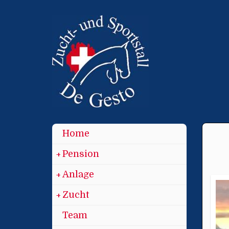
Home
Pension
+
+
Anlage
+
+
Zucht
+
+
Team