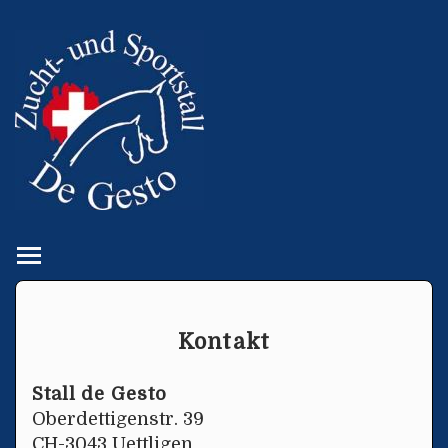
Toggle main menu visibility
Kontakt
Stall de Gesto
Oberdettigenstr. 39
CH-3043 Uettligen